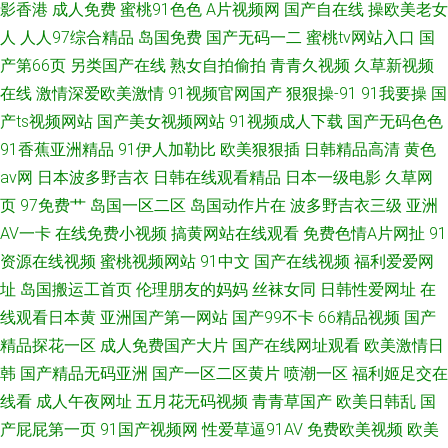
影香港
成人免费
蜜桃91色色
A片视频网
国产自在线
操欧美老女
人
人人97综合精品
岛国免费
国产无码一二
蜜桃tv网站入口
国
产第66页
另类国产在线
熟女自拍偷拍
青青久视频
久草新视频
在线
激情深爱欧美激情
91视频官网国产
狠狠操-91
91我要操
国
产ts视频网站
国产美女视频网站
91视频成人下载
国产无码色色
91香蕉亚洲精品
91伊人加勒比
欧美狠狠插
日韩精品高清
黄色
av网
日本波多野吉衣
日韩在线观看精品
日本一级电影
久草网
页
97免费艹
岛国一区二区
岛国动作片在
波多野吉衣三级
亚洲
AV一卡
在线免费小视频
搞黄网站在线观看
免费色情A片网扯
91
资源在线视频
蜜桃视频网站
91中文
国产在线视频
福利爱爱网
址
岛国搬运工首页
伦理朋友的妈妈
丝袜女同
日韩性爱网址
在
线观看日本黄
亚洲国产第一网站
国产99不卡
66精品视频
国产
精品探花一区
成人免费国产大片
国产在线网址观看
欧美激情日
韩
国产精品无码亚洲
国产一区二区黄片
喷潮一区
福利姬足交在
线看
成人午夜网址
五月花无码视频
青青草国产
欧美日韩乱
国
产屁屁第一页
91国产视频网
性爱草逼91AV
免费欧美视频
欧美