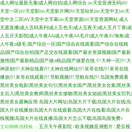
成人网址最新无毒|成人网自拍|成人网综合
av天堂亚洲无码|AV
天堂一区|aV天堂影|av天堂影片网|AV天堂站长|av天堂中文|av天
堂中文二区|AV天堂中文字幕|av天堂资源|aV天堂资源网站
成人
无遮直播|成人五码系列|成人五色天|成人五夜天|成人五月丁香|成
人五月天影院|成人午夜AA|成人午夜AA毛片|成人午夜AV海角|成
人午夜a级毛
国产综合一区|国产综合在线观看|国产综合在线精
品|国产综合自拍|国产足交在线观看|国产最全资源视频|国产最新
激情|国产最新精品|国产做a精品|国产做爱在线
91大神一区|91大
神原创|91大神在线看|91大神在线网址|91呆哥在线|91呆哥在线
播放|91呆哥在线观看|91导航视频|91导航在线|91岛国免费观看
黑丝美女电影|黑丝美女勾引|黑丝美女国产|黑丝美女合集|黑丝美
女后入|黑丝美女教师|黑丝美女接吻|黑丝美女姐姐|黑丝美女巨乳|
黑丝美女露胸应用
岛国大片网址|岛国大片下载|岛国大片在线|岛
国大片在线播放|岛国大片在线观看|岛国大片在线看|岛国大片在
线视频|岛国大片在线直播|岛国大片怎么下载|岛国岛国免费v
主站蜘蛛池模板：
五月天午夜影院
|
欧美视频亚洲图片
|
爱豆视