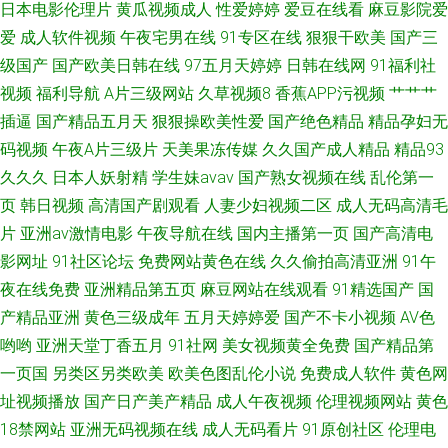
成人小视频 91av天堂影院 欧美日韩第一色
日本电影伦理片
黄瓜视频成人
性爱婷婷
爱豆在线看
麻豆影院爱
爱
成人软件视频
午夜宅男在线
91专区在线
狠狠干欧美
国产三
级国产
国产欧美日韩在线
97五月天婷婷
日韩在线网
91福利社
视频
福利导航
A片三级网站
久草视频8
香蕉APP污视频
艹艹艹
插逼
国产精品五月天
狠狠操欧美性爱
国产绝色精品
精品孕妇无
码视频
午夜A片三级片
天美果冻传媒
久久国产成人精品
精品93
久久久
日本人妖射精
学生妹avav
国产熟女视频在线
乱伦第一
页
韩日视频
高清国产剧观看
人妻少妇视频二区
成人无码高清毛
片
亚洲av激情电影
午夜导航在线
国内主播第一页
国产高清电
影网址
91社区论坛
免费网站黄色在线
久久偷拍高清亚洲
91午
夜在线免费
亚洲精品第五页
麻豆网站在线观看
91精选国产
国
产精品亚洲
黄色三级成年
五月天婷婷爱
国产不卡小视频
AV色
哟哟
亚洲天堂丁香五月
91社网
美女视频黄全免费
国产精品第
一页国
另类区另类欧美
欧美色图乱伦小说
免费成人软件
黄色网
址视频播放
国产日产美产精品
成人午夜视频
伦理视频网站
黄色
18禁网站
亚洲无码视频在线
成人无码看片
91原创社区
伦理电