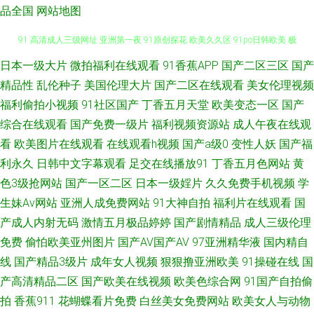
品全国
网站地图
A一级日本免费网 日韩肏屄精品视频 国产午夜经典91福利 影音先锋电影日韩
日本一级大片
微拍福利在线观看
91香蕉APP
国产二区三区
国产
精品性
乱伦种子
美国伦理大片
国产二区在线观看
美女伦理视频
91 高清成人三级网址 亚洲第一夜 91原创探花 欧美久久区 91po日韩欧美 极
福利偷拍小视频
91社区国产
丁香五月天堂
欧美变态一区
国产
综合在线观看
国产免费一级片
福利视频资源站
成人午夜在线观
限扩肛另类残忍 伊人网91 黄色免费国产三级 五月婷婷欧美色日韩 肏屄视频
看
欧美图片在线观看
在线观看h视频
国产a级0
变性人妖
国产福
利永久
日韩中文字幕观看
足交在线播放91
丁香五月色网站
黄
在线看 色9精品 97色永久 三级视频 91在线丝袜视频 欧美日韩三级网址 91狠
色3级抢网站
国产一区二区
日本一级婬片
久久免费手机视频
学
生妹Av网站
亚洲人成免费网站
91大神自拍
福利片在线观看
国
狠综合链 91久久香蕉超碰 久久超碰在线公开 在线免费av福利资源 大香蕉伊
产成人内射无码
激情五月极品婷婷
国产剧情精品
成人三级伦理
人AV在线 欧洲无码视频123 91深夜熟妇视频 久草视频福利资源 1024黄色电
免费
偷怕欧美亚州图片
国产AV国产AV
97亚洲精华液
国内精自
线
国产精品3级片
成年女人视频
狠狠撸亚洲欧美
91操碰在线
国
影 福利姬网站AV 五月天色日韩 99热热草 欧韩色图小说 91狠操白嫩美女 精
产高清精品二区
国产欧美在线视频
欧美色综合网
91国产自拍偷
拍
香蕉911
花蝴蝶看片免费
白丝美女免费网站
欧美女人与动物
品产品日精品产品 亚洲欧美啪啪免费视频 草草福利社 欧美色色欧美sss 91