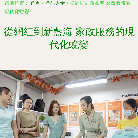
當前位置：
首頁
>
產品大全
>
從網紅到新藍海 家政服務的
現代化蛻變
從網紅到新藍海 家政服務的現
代化蛻變