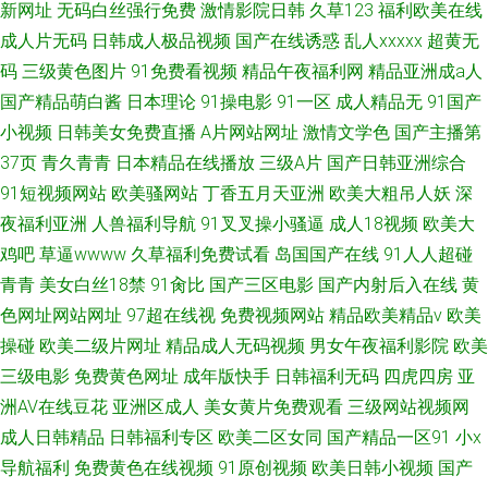
新网址
无码白丝强行免费
激情影院日韩
久草123
福利欧美在线
成人片无码
日韩成人极品视频
国产在线诱惑
乱人xxxxx
超黄无
码
三级黄色图片
91免费看视频
精品午夜福利网
精品亚洲成a人
国产精品萌白酱
日本理论
91操电影
91一区
成人精品无
91国产
小视频
日韩美女免费直播
A片网站网址
激情文学色
国产主播第
37页
青久青青
日本精品在线播放
三级A片
国产日韩亚洲综合
91短视频网站
欧美骚网站
丁香五月天亚洲
欧美大粗吊人妖
深
夜福利亚洲
人兽福利导航
91叉叉操小骚逼
成人18视频
欧美大
鸡吧
草逼wwww
久草福利免费试看
岛国国产在线
91人人超碰
青青
美女白丝18禁
91肏比
国产三区电影
国产内射后入在线
黄
色网址网站网址
97超在线视
免费视频网站
精品欧美精品v
欧美
操碰
欧美二级片网址
精品成人无码视频
男女午夜福利影院
欧美
三级电影
免费黄色网址
成年版快手
日韩福利无码
四虎四房
亚
洲AV在线豆花
亚洲区成人
美女黄片免费观看
三级网站视频网
成人日韩精品
日韩福利专区
欧美二区女同
国产精品一区91
小x
导航福利
免费黄色在线视频
91原创视频
欧美日韩小视频
国产