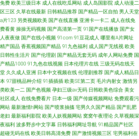
免费
欧美三级日本
成人在线吃瓜网站
成人岛国影院
成人动漫二
区三区
久草在线最新
日韩精品推荐
国产精品一区自拍
男人天堂
a片123
另类视频欧美
国产在线直播
亚洲卡一卡二
成人在线免
费看黄
操操无码视频
国产高清第一页
91国产在线播放
国产女
人夜夜做
国产在线小视频
91com
91豆花成人
哪里有A片网址
精产国品
香蕉视频国产精品
91九色福利
成人国产无线视
欧美
日韩性生活片
国产伦理剧
国产精品无套无码
成年人网站免费
国
产精品1000
91九色在线视频
日本伦理片在线
三级无码在线天
堂
久久成人亚洲
日本中文视频在线
伦理剧推荐
国产成人精品日
本
97甜桃品种介绍
91插插插
欧美SE第二页
毛片内射女
激情另
类欧美一二
国产色视频
孕妇三级av无码
日韩欧美色综合
美女
社区成人
在线免费看片
日本一级
国产传媒视频网站
免费观看污
网站
最新激情h网站
国产喷浆抽搐
宅男久久国产精品
国产乱肥
老妇
最新福利影院
欧美人妖视频网站
窝窝午夜理论
久草视频深
夜福利
波多野步中文字幕
日韩福利网址导航
91精品国产社区
超碰无码在线
欧美日韩高清免费
国产激情视频三区
宅男福利在