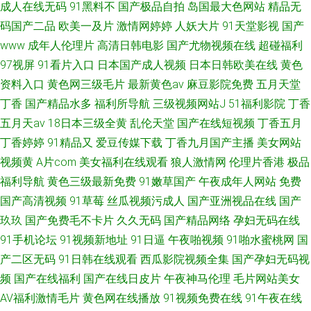
成人在线无码
91黑料不
国产极品自拍
岛国最大色网站
精品无
码国产二品
欧美一及片
激情网婷婷
人妖大片
91天堂影视
国产
www
成年人伦理片
高清日韩电影
国产尤物视频在线
超碰福利
97视屏
91看片入口
日本国产成人视频
日本日韩欧美在线
黄色
资料入口
黄色网三级毛片
最新黄色av
麻豆影院免费
五月天堂
丁香
国产精品水多
福利所导航
三级视频网站J
51福利影院
丁香
五月天av
18日本三级全黄
乱伦天堂
国产在线短视频
丁香五月
丁香婷婷
91精品又
爱豆传媒下载
丁香九月国产主播
美女网站
视频黄
A片com
美女福利在线观看
狼人激情网
伦理片香港
极品
福利导航
黄色三级最新免费
91嫩草国产
午夜成年人网站
免费
国产高清视频
91草莓
丝瓜视频污成人
国产亚洲视品在线
国产
玖玖
国产免费毛不卡片
久久无码
国产精品网络
孕妇无码在线
91手机论坛
91视频新地址
91日逼
午夜啪视频
91啪水蜜桃网
国
产二区无码
91日韩在线观看
西瓜影院视频全集
国产孕妇无码视
频
国产在线福利
国产在线日皮片
午夜神马伦理
毛片网站美女
AV福利激情毛片
黄色网在线播放
91视频免费在线
91午夜在线