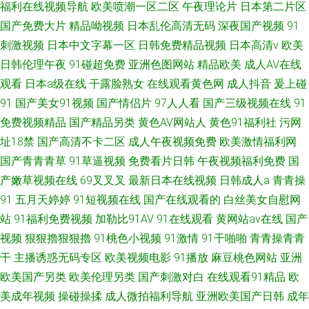
福利在线视频导航
欧美喷潮一区二区
午夜理论片
日本第二片区
国产免费大片
精品呦视频
日本乱伦高清无码
深夜国产视频
91
刺激视频
日本中文字幕一区
日韩免费精品视频
日本高清v
欧美
日韩伦理午夜
91碰超免费
亚洲色图网站
精品欧美
成人AV在线
观看
日本a级在线
干露脸熟女
在线观看黄色网
成人抖音
爰上碰
91
国产美女91视频
国产情侣片
97人人看
国产三级视频在线
91
免费视频精品
国产精品另类
黄色AV网站人
黄色91福利社
污网
址18禁
国产高清不卡二区
成人午夜视频免费
欧美激情福利网
国产青青青草
91草逼视频
免费看片日韩
午夜视频福利免费
国
产嫩草视频在线
69叉叉叉
最新日本在线视频
日韩成人a
青青操
91
五月天婷婷
91短视频在线
国产在线观看的
白丝美女自慰网
站
91福利免费视频
加勒比91AV
91在线观看
黄网站av在线
国产
视频
狠狠擼狠狠擼
91桃色小视频
91激情
91干啪啪
青青操青青
干
主播诱惑无码专区
欧美视频电影
91播放
麻豆桃色网站
亚洲
欧美国产另类
欧美伦理另类
国产刺激对白
在线观看91精品
欧
美成年视频
操碰操揉
成人微拍福利导航
亚洲欧美国产日韩
成年