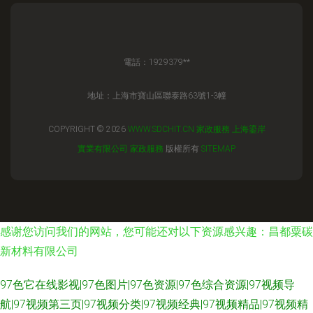
電話：1929379**
地址：上海市寶山區聯泰路63號1-3幢
COPYRIGHT © 2026
WWW.SDCHIT.CN
家政服務
上海鎏岸
實業有限公司
家政服務
版權所有
SITEMAP
感谢您访问我们的网站，您可能还对以下资源感兴趣：昌都粟碳
新材料有限公司
97色它在线影视|97色图片|97色资源|97色综合资源|97视频导
航|97视频第三页|97视频分类|97视频经典|97视频精品|97视频精