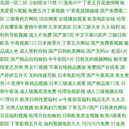
岛国一区二区
少妇喷水18禁
51漫画APP
丁香五月花激情网
欧
美爱爱tv视频
免费五月丁香视频
97香蕉超级碰碰
国产免费看二
区
三级黄色片网站
综合网黄
在线播放观看
欧美电影在线
伦理
片在哪里看
蜜桃午夜网
久草资源在
日本三级大全
久久福利
福
利所导航视频
成人片免费
国产第9页
中文字幕bt原声
三级日韩
欧美
午夜视频123
日本推理片
丁香五月网站
国产免费看视频
极
品成人色
成人黑料自拍
国产日韩欧美网站
国产无码av
老湿A片
影院
国产精品自拍偷拍
牛牛影院A片
日韩无码视频网站
都市激
情变态另类
男女91视频
字幕在线精品播放
免费国产在线看
国
产婷婷五月天
无码传媒导航
日本电影伦理
国产午夜高清
美女黄
色18
亚洲午夜精品视频
日本三级成人观看
国产精品第12页
日
韩午夜场
成人视频高清免费
伦理在线影视
成人三级视频在线
91理论片
欧美日韩性爱福利
av午夜探花福利
精品毛片
久久叉
叉
另类人妖视频
欧美熟妇穴视频
丁香五月V国产
日韩黄色网址
豆花福利视频
轮理片自拍偷拍
日韩欧美美女视频
欧美A级黄色
影院
丁香影视五月花
福利视频电影久久
污污污污免费
91金典