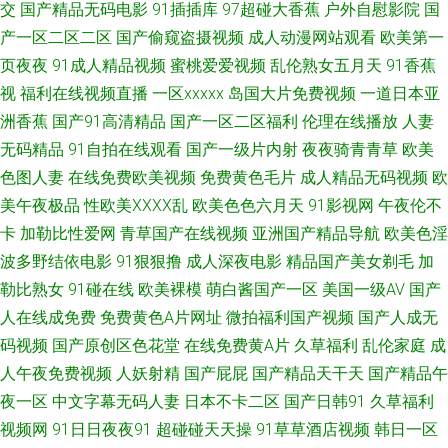
交
国产精品无码电影
91插插库
97超碰大香蕉
户外自慰影院
国
产一区二区二区
国产偷窥盗摄视频
成人动漫网站观看
欧美第一
久久比比资源色 福利社蜜桃 日韩在线色图观看 1024手机国产视频 久久社区
页夜夜
91成人精品视频
蜜桃爱爱视频
乱伦熟女五月天
91香蕉
午夜AV婷婷 91网站在线观看呢 毛片网站麻豆一二三区 91蜜桃臀在线 国产欧
视
福利在线视频直播
一区xxxxx
岛国大片免费视频
一道日本亚
洲香蕉
国产91高清精品
国产一区二区福利
伦理在线播放
人妻
美日韩性愛久久 亚洲肉肉网 av极品女神在线观看 性爱麻豆 97热热热热色 蜜
无码精品
91自拍在线观看
国产一级片内射
夜夜骑青青草
欧美
色图人妻
在线免费欧美视频
免费黄色毛片
成人精品无码视频
欧
芽极品视觉盛宴 91肏碰 成人亚洲性夜 午夜福利视频国产一区 91在钱视频 欧
美午夜极品
性欧美ⅩⅩⅩⅩ乱
欧美色色六月天
91影视网
午夜伦不
卡
加勒比性爱网
青草国产在线视频
亚洲国产精品导航
欧美色淫
美123视频 亚洲成aV人电影在线 91情侣在线 国产精品自拍97在线 婷婷激情
波多野结依电影
91狠狠撸
成人深夜电影
精品国产美女剃毛
加
勒比熟女
91碰在线
欧美裸模
萌白酱国产一区
美国一级AV
国产
小说 91在线观看免费高清 欧美精品H片 91电影院女人的天堂 黄色直播91 自
人在线成免费
免费黄色A片网址
微拍福利国产视频
国产人成无
拍第一页 国产aa网站 日日视频人妻66人要 91色情主站 国产九九热视频 在线
码视频
国产原创区色花堂
在线免费黄A片
久草福利
乱伦家庭
成
人午夜免费视频
人妖射精
国产屁屁
国产精品天干天
国产精品午
观看污 爱豆传媒免费播放 人妻51 91免费网 九一影院天美传媒 91pron资源
夜一区
中文字幕无码人妻
日本不卡二区
国产日韩91
久草福利
视频网
91日日夜夜91
超碰碰天天操
91草草酒店视频
韩日一区
國產AV天美傳媒 亚洲色图第一页 草莓视频免费在线观看 四虎东方成人社区