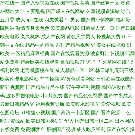
产在线一
国产原创视频在线
国产视频高清
国产丝袜一区
黄色
av网址大全
人妻乱视
国产成人在线网站
久草视频资源站
综合
站 三级网站在线 91小视频大全在线观看 日韩牛B叉电影 91午夜视频 欧美日
五月香
成人app在线
四虎试看
91男女
国产男小鲜肉同
福利影
院网站
激情五月天色色
欧美极品电影
日韩成人第一页
国产日韩
韩黄页免费看 91社78四虎 三级片黄色网址 WWW国产亚洲精品 日韩成人网
欧美电影
久久机热
成人午夜网
黄色天堂男人
操视频免费91
日
91亚洲精品青草依 色爱激情 91资源国产福利专区 欧美日韩一区 91九色绿帽
韩中文在线
精品中的精品
97国产精品视频
91美女在线视频
51
欧美
一区精品麻豆经典
国产在线观看资源
波多野洁衣视频
污网
夫妻 久草福利视频免费看 91大茄子 国产日韩欧美综合 夜间免费福利传媒视
站免费看
特级欧美在线观看
自拍视频91
91艹艹
久草网在线
18
福利影院
老司机蜜桃在线
成人精品一区二区
韩日爆乳无码三级
频 久久超碰人人操 91黑丝无码 男人天堂色99 91洮色污污 欧美操妣一区二
欧美伦理电影网站
艹艹操操
AV黄色观看网站
日韩欧美在线国产
新91视频网
国产精品分类在线
97午夜福利视频
岛国AV动作无
区 91工厂露脸熟女 九re精品视频 1024视频国产 国产嫩操99 91免费观看cn
码
波多野吉依电影
小h片免费
国产精品色色视屏
国产午夜成人
最新日韩精品
91福利视频导航
欧美喷水影院
91爱爱视频
欧美
欧美日韩特级特黄 91社区在线免费观看 男人AV看片资源站 91嫂子 人妻资源
色图论坛
91榴莲小视频
国产高清一卡新区
国产看片资源
二色
站 avvt天堂网男人 日韩欧美专区 成人不卡视频免费观看 91香蕉电影院 视频
吧97资源站
欧美日韩另类0
91华人
国产日韩一区二区
日本网站
在线免费
免费潮喷
91原创国产视频
成人吃瓜福利
国产在线9
操
国产99 超碰人91 日日视频人妻66人要 91资源网在线播放 日韩版一级AV 91