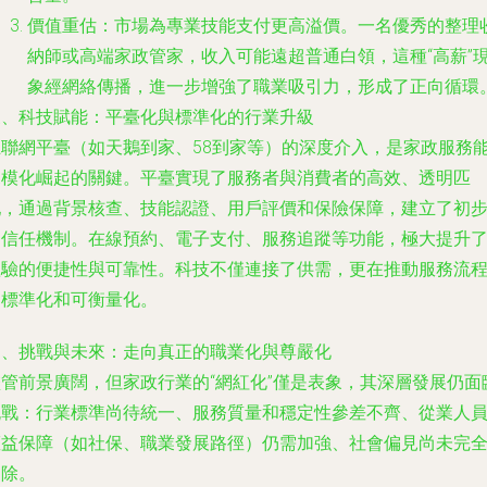
價值重估：市場為專業技能支付更高溢價。一名優秀的整理
納師或高端家政管家，收入可能遠超普通白領，這種“高薪”
象經網絡傳播，進一步增強了職業吸引力，形成了正向循環
三、科技賦能：平臺化與標準化的行業升級
互聯網平臺（如天鵝到家、58到家等）的深度介入，是家政服務
規模化崛起的關鍵。平臺實現了服務者與消費者的高效、透明匹
配，通過背景核查、技能認證、用戶評價和保險保障，建立了初
的信任機制。在線預約、電子支付、服務追蹤等功能，極大提升
體驗的便捷性與可靠性。科技不僅連接了供需，更在推動服務流
的標準化和可衡量化。
四、挑戰與未來：走向真正的職業化與尊嚴化
盡管前景廣闊，但家政行業的“網紅化”僅是表象，其深層發展仍面
挑戰：行業標準尚待統一、服務質量和穩定性參差不齊、從業人
權益保障（如社保、職業發展路徑）仍需加強、社會偏見尚未完
消除。