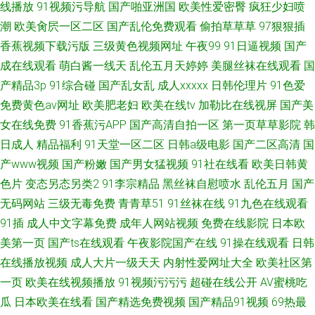
线播放
91视频污导航
国产啪亚洲国
欧美性爱密臀
疯狂少妇喷
潮
欧美肏屄一区二区
国产乱伦免费观看
偷拍草草草
97狠狠插
香蕉视频下载污版
三级黄色视频网址
午夜99
91日逼视频
国产
成在线观看
萌白酱一线天
乱伦五月天婷婷
美腿丝袜在线观看
国
产精品3p
91综合碰
国产乱女乱
成人xxxxx
日韩伦理片
91色爱
免费黄色av网址
欧美肥老妇
欧美在线tv
加勒比在线视屏
国产美
女在线免费
91香蕉污APP
国产高清自拍一区
第一页草草影院
韩
日成人
精品福利
91天堂一区二区
日韩a级电影
国产二区高清
国
产www视频
国产粉嫩
国产男女猛视频
91社在线看
欧美日韩黄
色片
变态另态另类2
91李宗精品
黑丝袜自慰喷水
乱伦五月
国产
无码网站
三级无毒免费
青青草51
91丝袜在线
91九色在线观看
91插
成人中文字幕免费
成年人网站视频
免费在线影院
日本欧
美第一页
国产ts在线观看
午夜影院国产在线
91操在线观看
日韩
在线播放视频
成人大片一级天天
内射性爱网址大全
欧美社区第
一页
欧美在线视频播放
91视频污污污
超碰在线公开
AV蜜桃吃
瓜
日本欧美在线看
国产精选免费视频
国产精品91视频
69热最