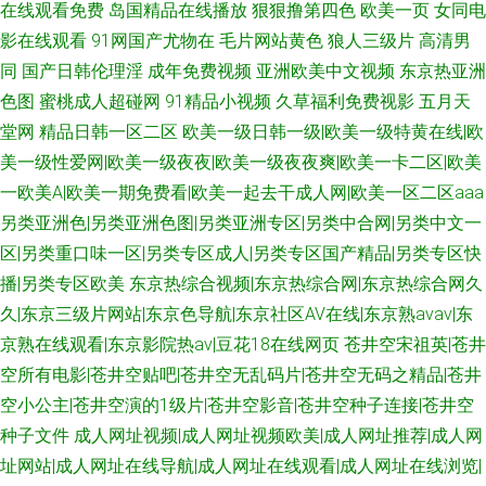
在线观看免费
岛国精品在线播放
狠狠撸第四色
欧美一页
女同电
影在线观看
91网国产尤物在
毛片网站黄色
狼人三级片
高清男
同
国产日韩伦理淫
成年免费视频
亚洲欧美中文视频
东京热亚洲
色图
蜜桃成人超碰网
91精品小视频
久草福利免费视影
五月天
堂网
精品日韩一区二区
欧美一级日韩一级|欧美一级特黄在线|欧
美一级性爱网|欧美一级夜夜|欧美一级夜夜爽|欧美一卡二区|欧美
一欧美A|欧美一期免费看|欧美一起去干成人网|欧美一区二区aaa
另类亚洲色|另类亚洲色图|另类亚洲专区|另类中合网|另类中文一
区|另类重口味一区|另类专区成人|另类专区国产精品|另类专区快
播|另类专区欧美
东京热综合视频|东京热综合网|东京热综合网久
久|东京三级片网站|东京色导航|东京社区AV在线|东京熟avav|东
京熟在线观看|东京影院热av|豆花18在线网页
苍井空宋祖英|苍井
空所有电影|苍井空贴吧|苍井空无乱码片|苍井空无码之精品|苍井
空小公主|苍井空演的1级片|苍井空影音|苍井空种子连接|苍井空
种子文件
成人网址视频|成人网址视频欧美|成人网址推荐|成人网
址网站|成人网址在线导航|成人网址在线观看|成人网址在线浏览|