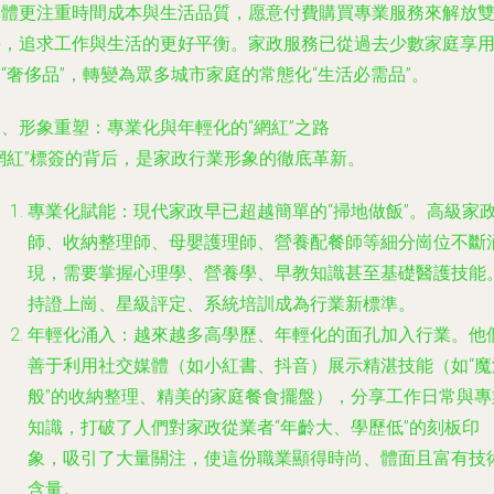
群體更注重時間成本與生活品質，愿意付費購買專業服務來解放
手，追求工作與生活的更好平衡。家政服務已從過去少數家庭享
“奢侈品”，轉變為眾多城市家庭的常態化“生活必需品”。
、形象重塑：專業化與年輕化的“網紅”之路
“網紅”標簽的背后，是家政行業形象的徹底革新。
專業化賦能：現代家政早已超越簡單的“掃地做飯”。高級家
師、收納整理師、母嬰護理師、營養配餐師等細分崗位不斷
現，需要掌握心理學、營養學、早教知識甚至基礎醫護技能
持證上崗、星級評定、系統培訓成為行業新標準。
年輕化涌入：越來越多高學歷、年輕化的面孔加入行業。他
善于利用社交媒體（如小紅書、抖音）展示精湛技能（如“魔
般”的收納整理、精美的家庭餐食擺盤），分享工作日常與專
知識，打破了人們對家政從業者“年齡大、學歷低”的刻板印
象，吸引了大量關注，使這份職業顯得時尚、體面且富有技
含量。