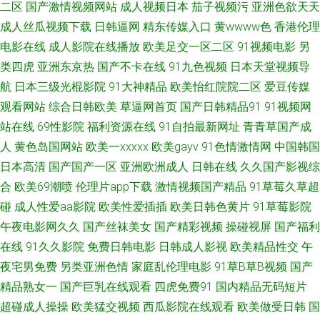
二区
国产激情视频网站
成人视频日本
茄子视频污
亚洲色欲天天
成人丝瓜视频下载
日韩逼网
精东传媒入口
黄wwww色
香港伦理
影库 av黄色片网址大全 欧美黑人性爱o 91视频第一页 内射视频网 91福利院
电影在线
成人影院在线播放
欧美足交一区二区
91视频电影
另
类四虎
亚洲东京热
国产不卡在线
91九色视频
日本天堂视频导
国产日韩亚洲另类 四虎综合色网 91性交黄色电影 欧美另类不卡 日韓手机在
航
日本三级光棍影院
91大神精品
欧美怡红院院二区
爱豆传媒
线观看 黑丝美女91在线观看 91蜜桃视屏 久久性精品 69热伊人青青 岛国三
观看网站
综合日韩欧美
草逼网首页
国产日韩精品91
91视频网
站在线
69性影院
福利资源在线
91自拍最新网址
青青草国产成
级网站在线播放 视频列表国产传媒 www喷水 日韩成人网 成人网久久 日韩激
人
黄色岛国网站
欧美一xxxxx
欧美gayv
91色情激情网
中国韩国
日本高清
国产国产一区
亚洲欧洲成人
日韩在线
久久国产影视综
情 91秦先生在线在线 欧美日韩sss 91视频免费入口 老司机福利社在线下载
合
欧美69潮喷
伦理片app下载
激情视频国产精品
91草莓久草超
碰
成人性爱aa影院
欧美性爱插插
欧美日韩色黄片
91草莓影院
91免费网址n 四虎性爱网站 91香蕉碰 男人天堂色99 91黄色导航 欧美影院婷
午夜电影网久久
国产丝袜美女
国产精彩视频
操碰视屏
国产福利
婷视频 91双飞在线 老湿影院激情影院 综合网艹 福利影院 色老六综合 www
在线
91久久影院
免费日韩电影
日韩成人影视
欧美精品性交
午
夜宅男免费
另类亚洲色情
家庭乱伦理电影
91草B草B视频
国产
射射网com 欧美亚成人网 不卡视频一下 日韩AV一 阿v视频网站 日韩性网 91
精品熟女一
国产巨乳在线观看
四虎免费91
国内精品无码短片
超碰成人操操
欧美猛交视频
西瓜影院在线观看
欧美做受日韩
国
喷水网站 另类性爱综合 91熟妇在线视频 熟女亚洲一区二区三区 超碰91资源