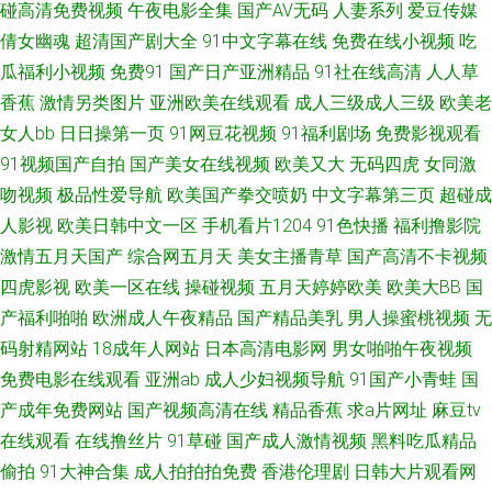
碰高清免费视频
午夜电影全集
国产AV无码
人妻系列
爱豆传媒
倩女幽魂
超清国产剧大全
91中文字幕在线
免费在线小视频
吃
人人妻人人爱 乱伦天堂 97成人无码 性爱小视频 豆花综合网 婷婷国产精品久
瓜福利小视频
免费91
国产日产亚洲精品
91社在线高清
人人草
香蕉
激情另类图片
亚洲欧美在线观看
成人三级成人三级
欧美老
久 久草福利资源站 伊人AV影院在线观看 豆花va官网 五月天狠狠干 国产AV高
女人bb
日日操第一页
91网豆花视频
91福利剧场
免费影视观看
跟丝袜 91官方网站在线观看 欧美色图宗合网 91伊人久热精品 日韩成人无码
91视频国产自拍
国产美女在线视频
欧美又大
无码四虎
女同激
吻视频
极品性爱导航
欧美国产拳交喷奶
中文字幕第三页
超碰成
专区 超碰97高清在线 色九九中文综合 91资源视频在线观看 先锋影音丝袜制
人影视
欧美日韩中文一区
手机看片1204
91色快播
福利撸影院
激情五月天国产
综合网五月天
美女主播青草
国产高清不卡视频
服AV 韩日精品中文 91国产精品探花视频 91精品老司机 少妇干14P 成人深夜
四虎影视
欧美一区在线
操碰视频
五月天婷婷欧美
欧美大BB
国
产福利啪啪
欧洲成人午夜精品
国产精品美乳
男人操蜜桃视频
无
福利18 性交影片 福利片偷拍二区 成人A√ 午夜伦理电影 国产精品一二 影音
码射精网站
18成年人网站
日本高清电影网
男女啪啪午夜视频
免费电影在线观看
亚洲ab
成人少妇视频导航
91国产小青蛙
国
先锋资源av熟女 韩欧美日久 91国产福利在线 久草成人在线视频 操熟女视频
产成年免费网站
国产视频高清在线
精品香蕉
求a片网址
麻豆tv
91免费社区 青草天美精品 东方AV在线观看 91大神调教偷偷 毛片网站麻豆一
在线观看
在线撸丝片
91草碰
国产成人激情视频
黑料吃瓜精品
偷拍
91大神合集
成人拍拍拍免费
香港伦理剧
日韩大片观看网
二三区 91视频永久网址 日韩亚洲精品在线 a片电影影音先锋 婷婷五月天色