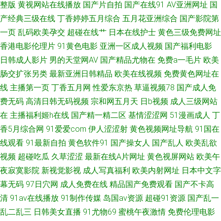
整版
黄视网站在线播放
国产片自拍
国产在线91
AV亚洲网址
国
产经典三级在线
丁香婷婷五月综合
五月花亚洲综合
国产影院第
免费男女午男女网址 肏人综合网 午夜在线视频 黑丝美眉呻吟给力 91国产小
一页
乱码欧美孕交
超碰在线艹
日本在线护士
黄色三级免费网址
香港电影伦理片
91黄色电影
亚洲一区成人视频
国产福利电影
视频 美女视频九一86av 91小电影 视频福利91三级国产 女同扣逼 成人福利
日韩成人影片
男的天堂网AV
国产精品尤物在
免费a一毛片
欧美
肠交扩张另类
最新亚洲日韩精品
欧美在线视频
免费黄色网址在
视频网站导航 91H片下载入口大全 精东影音av 91黄小视频 欧美性爱sss AV
线
主播第一页
丁香五月网
性爱东京热
草逼视频78
国产成人免
自啪 影音先锋中文AV 欧美性交免费网站 福利姬导航 91国精产 午夜男人天堂
费无码
高清日韩无码视频
宗和网五月天
日b视频
成人三级网站
在
主播福利姬h在线
国产精一精二区
基情涩涩网
51漫画成人
丁
国产亚洲欧洲高潮 91精品国产 蜜臀av福利在线 91精品在线视频观看视频 涩
香5月综合网
91爱爱com
伊人涩涩射
黄色视频网址导航
91国在
线观看
91最新自拍
黄色软件91
国产操女人
国产乱人
欧美乱欲
涩伦理影院 97资源共享 日韩51页 白嫩精品二区 一级av91日韩 黄色苍库 91
视频
超碰吃瓜
久草涩涩
最新在线A片网址
黄色视屏网站
欧美午
夜寂寞影院
新视觉影视
成人写真福利
欧美内射网址
日本中文字
热视频在线观看 日韩最新AV 成人无码波多 51福利导航 久草五月份 超碰色人
幕无码
97日穴网
成人免费在线
精品国产免费观看
国产不卡高
清
91av在线播放
91制作传媒
岛国av资源
超碰91资源
国产乱一
家 91超碰最新 日韩无码精品久久 91av网址导航大全 萌白酱肏屄视频 www
乱二乱三
日韩美女直播
91尤物69
蜜桃午夜激情
免费伦理电影