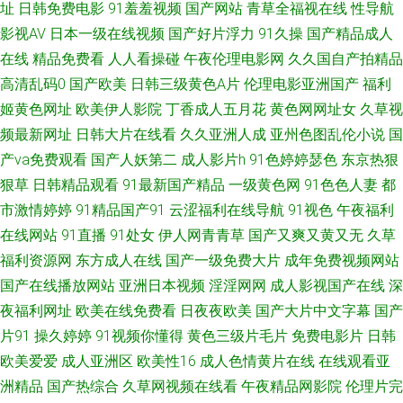
址
日韩免费电影
91羞羞视频
国产网站
青草全福视在线
性导航
影视AV
日本一级在线视频
国产好片浮力
91久操
国产精品成人
图图片 免费a级 www人与兽 午夜韩国区二区 九9伊人网 91国产白丝 久草视
在线
精品免费看
人人看操碰
午夜伦理电影网
久久国自产拍精品
高清乱码0
国产欧美
日韩三级黄色A片
伦理电影亚洲国产
福利
频资源 91美女总站 免费香蕉污蜜桃 91色猫 欧美福利在线 肏亚洲综合社区
姬黄色网址
欧美伊人影院
丁香成人五月花
黄色网网址女
久草视
频最新网址
日韩大片在线看
久久亚洲人成
亚州色图乱伦小说
国
中文字幕少妇三区 久草国产av 91色金典 视频福利91三级国产 国产黄在线免
产va免费观看
国产人妖第二
成人影片h
91色婷婷瑟色
东京热狠
费观看 91成人超碰人人 久久精品一本 AV大香蕉久久草 91av足交 久草视频
狠草
日韩精品观看
91最新国产精品
一级黄色网
91色色人妻
都
市激情婷婷
91精品国产91
云涩福利在线导航
91视色
午夜福利
福利资源在线 大香蕉岛国片 亚洲国产成人综合 欧韩免费视频 91原创观频在
在线网站
91直播
91处女
伊人网青青草
国产又爽又黄又无
久草
福利资源网
东方成人在线
国产一级免费大片
成年免费视频网站
线观看 色婷婷视频福利导航 九一视频网址入口 97手机电影院 婷婷五月激情
国产在线播放网站
亚洲日本视频
淫淫网网
成人影视国产在线
深
夜福利网址
欧美在线免费看
日夜夜欧美
国产大片中文字幕
国产
澎湃 东方影库四虎8848 91岛国大片 男女一级a黄 91在线超碰 三级AVV 不卡
片91
操久婷婷
91视频你懂得
黄色三级片毛片
免费电影片
日韩
福利导航 91次原 婷婷蜜桃久久伊人 91久久香蕉 日韩A片精品 成人AV免费
欧美爱爱
成人亚洲区
欧美性16
成人色情黄片在线
在线观看亚
洲精品
国产热综合
久草网视频在线看
午夜精品网影院
伦理片完
伊人大香焦 狠狠草网 91福利爽片 美女逼91 91视频完整版 一区二区伦理剧