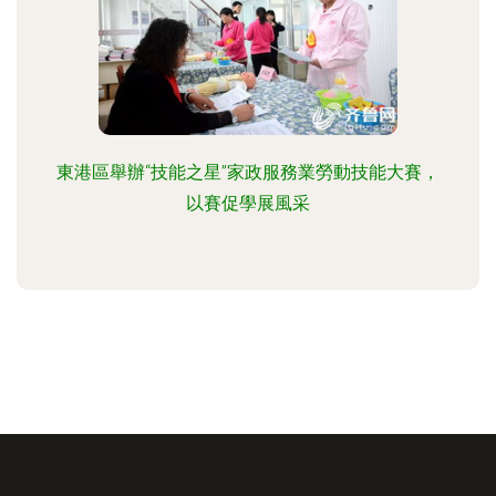
東港區舉辦“技能之星”家政服務業勞動技能大賽，
以賽促學展風采