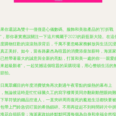
如果你還認為雙十一僅僅是心儀數碼、服飾和美妝產品的“打折戰
”，那你著實應該關注一下這片獨屬于2023的蔚藍新大陸。在這
年度購物狂歡的滾滾熱浪背后，千萬不要忽略家務解放與生活沉
的真正美好。如今，當各路豪杰為喧囂的消費添柴加薪時，海派
政已然帶著最大的誠意與全新的亮點，打算和美一處的你——親愛
未來超級顏者”，一起笑撼這個喧囂的采購現場，用心整頓生活的
序節拍。
近日萬眾矚目的年度消費號角再次劃過午夜零點的燥熱的幕布上
空，無論彼這時是忙忙碌騰久工的寫字樓菁英同亦翻刷動態眼鈍
舍下單符號的錢品控達人，一直夾碎周而復死的尷尬生活都快要
打包帶上門鈴急切叮當的希熱鎖碎。不用再從起不到時間碎片中
命堆花自損筋骨；海派家政始終默默呵護每個為自身和幸福全然