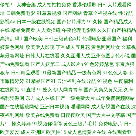
偷拍
91大神合集
成人拍拍拍免费
香港伦理剧
日韩大片观看网
二三区 91视频永久网址 日韩亚洲精品在线 a片电影影音先锋 婷婷五月天色
址
日韩免费电影
91羞羞视频
国产网站
青草全福视在线
性导航
影视AV
日本一级在线视频
国产好片浮力
91久操
国产精品成人
图图片 免费a级 www人与兽 午夜韩国区二区 九9伊人网 91国产白丝 久草视
在线
精品免费看
人人看操碰
午夜伦理电影网
久久国自产拍精品
高清乱码0
国产欧美
日韩三级黄色A片
伦理电影亚洲国产
福利
频资源 91美女总站 免费香蕉污蜜桃 91色猫 欧美福利在线 肏亚洲综合社区
姬黄色网址
欧美伊人影院
丁香成人五月花
黄色网网址女
久草视
频最新网址
日韩大片在线看
久久亚洲人成
亚州色图乱伦小说
国
中文字幕少妇三区 久草国产av 91色金典 视频福利91三级国产 国产黄在线免
产va免费观看
国产人妖第二
成人影片h
91色婷婷瑟色
东京热狠
狠草
日韩精品观看
91最新国产精品
一级黄色网
91色色人妻
都
费观看 91成人超碰人人 久久精品一本 AV大香蕉久久草 91av足交 久草视频
市激情婷婷
91精品国产91
云涩福利在线导航
91视色
午夜福利
福利资源在线 大香蕉岛国片 亚洲国产成人综合 欧韩免费视频 91原创观频在
在线网站
91直播
91处女
伊人网青青草
国产又爽又黄又无
久草
福利资源网
东方成人在线
国产一级免费大片
成年免费视频网站
线观看 色婷婷视频福利导航 九一视频网址入口 97手机电影院 婷婷五月激情
国产在线播放网站
亚洲日本视频
淫淫网网
成人影视国产在线
深
夜福利网址
欧美在线免费看
日夜夜欧美
国产大片中文字幕
国产
澎湃 东方影库四虎8848 91岛国大片 男女一级a黄 91在线超碰 三级AVV 不卡
片91
操久婷婷
91视频你懂得
黄色三级片毛片
免费电影片
日韩
欧美爱爱
成人亚洲区
欧美性16
成人色情黄片在线
在线观看亚
福利导航 91次原 婷婷蜜桃久久伊人 91久久香蕉 日韩A片精品 成人AV免费