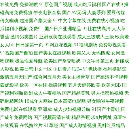
在线免费
免费潮喷
91原创国产视频
成人吃瓜福利
国产在线9
操
国产99 超碰人91 日日视频人妻66人要 91资源网在线播放 日韩版一级AV 91
碰高清免费视频
午夜电影全集
国产AV无码
人妻系列
爱豆传媒
倩女幽魂
超清国产剧大全
91中文字幕在线
免费在线小视频
吃
人人妻人人爱 乱伦天堂 97成人无码 性爱小视频 豆花综合网 婷婷国产精品久
瓜福利小视频
免费91
国产日产亚洲精品
91社在线高清
人人草
香蕉
激情另类图片
亚洲欧美在线观看
成人三级成人三级
欧美老
久 久草福利资源站 伊人AV影院在线观看 豆花va官网 五月天狠狠干 国产AV高
女人bb
日日操第一页
91网豆花视频
91福利剧场
免费影视观看
91视频国产自拍
国产美女在线视频
欧美又大
无码四虎
女同激
跟丝袜 91官方网站在线观看 欧美色图宗合网 91伊人久热精品 日韩成人无码
吻视频
极品性爱导航
欧美国产拳交喷奶
中文字幕第三页
超碰成
专区 超碰97高清在线 色九九中文综合 91资源视频在线观看 先锋影音丝袜制
人影视
欧美日韩中文一区
手机看片1204
91色快播
福利撸影院
激情五月天国产
综合网五月天
美女主播青草
国产高清不卡视频
服AV 韩日精品中文 91国产精品探花视频 91精品老司机 少妇干14P 成人深夜
四虎影视
欧美一区在线
操碰视频
五月天婷婷欧美
欧美大BB
国
产福利啪啪
欧洲成人午夜精品
国产精品美乳
男人操蜜桃视频
无
福利18 性交影片 福利片偷拍二区 成人A√ 午夜伦理电影 国产精品一二 影音
码射精网站
18成年人网站
日本高清电影网
男女啪啪午夜视频
免费电影在线观看
亚洲ab
成人少妇视频导航
91国产小青蛙
国
先锋资源av熟女 韩欧美日久 91国产福利在线 久草成人在线视频 操熟女视频
产成年免费网站
国产视频高清在线
精品香蕉
求a片网址
麻豆tv
在线观看
在线撸丝片
91草碰
国产成人激情视频
黑料吃瓜精品
91免费社区 青草天美精品 东方AV在线观看 91大神调教偷偷 毛片网站麻豆一