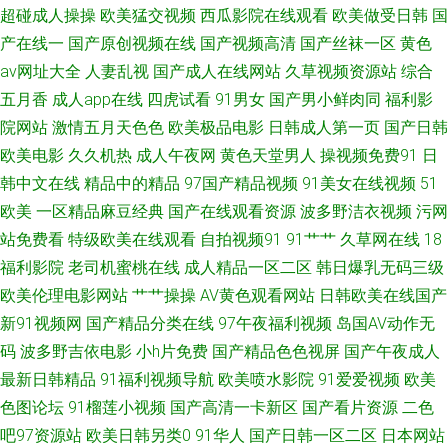
超碰成人操操
欧美猛交视频
西瓜影院在线观看
欧美做受日韩
国
喷水网站 另类性爱综合 91熟妇在线视频 熟女亚洲一区二区三区 超碰91资源
产在线一
国产原创视频在线
国产视频高清
国产丝袜一区
黄色
av网址大全
人妻乱视
国产成人在线网站
久草视频资源站
综合
站 三级网站在线 91小视频大全在线观看 日韩牛B叉电影 91午夜视频 欧美日
五月香
成人app在线
四虎试看
91男女
国产男小鲜肉同
福利影
院网站
激情五月天色色
欧美极品电影
日韩成人第一页
国产日韩
韩黄页免费看 91社78四虎 三级片黄色网址 WWW国产亚洲精品 日韩成人网
欧美电影
久久机热
成人午夜网
黄色天堂男人
操视频免费91
日
韩中文在线
精品中的精品
97国产精品视频
91美女在线视频
51
91亚洲精品青草依 色爱激情 91资源国产福利专区 欧美日韩一区 91九色绿帽
欧美
一区精品麻豆经典
国产在线观看资源
波多野洁衣视频
污网
夫妻 久草福利视频免费看 91大茄子 国产日韩欧美综合 夜间免费福利传媒视
站免费看
特级欧美在线观看
自拍视频91
91艹艹
久草网在线
18
福利影院
老司机蜜桃在线
成人精品一区二区
韩日爆乳无码三级
频 久久超碰人人操 91黑丝无码 男人天堂色99 91洮色污污 欧美操妣一区二
欧美伦理电影网站
艹艹操操
AV黄色观看网站
日韩欧美在线国产
新91视频网
国产精品分类在线
97午夜福利视频
岛国AV动作无
区 91工厂露脸熟女 九re精品视频 1024视频国产 国产嫩操99 91免费观看cn
码
波多野吉依电影
小h片免费
国产精品色色视屏
国产午夜成人
最新日韩精品
91福利视频导航
欧美喷水影院
91爱爱视频
欧美
欧美日韩特级特黄 91社区在线免费观看 男人AV看片资源站 91嫂子 人妻资源
色图论坛
91榴莲小视频
国产高清一卡新区
国产看片资源
二色
吧97资源站
欧美日韩另类0
91华人
国产日韩一区二区
日本网站
站 avvt天堂网男人 日韩欧美专区 成人不卡视频免费观看 91香蕉电影院 视频