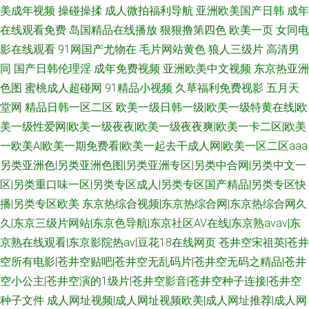
美成年视频
操碰操揉
成人微拍福利导航
亚洲欧美国产日韩
成年
在线观看免费
岛国精品在线播放
狠狠撸第四色
欧美一页
女同电
影在线观看
91网国产尤物在
毛片网站黄色
狼人三级片
高清男
同
国产日韩伦理淫
成年免费视频
亚洲欧美中文视频
东京热亚洲
色图
蜜桃成人超碰网
91精品小视频
久草福利免费视影
五月天
堂网
精品日韩一区二区
欧美一级日韩一级|欧美一级特黄在线|欧
美一级性爱网|欧美一级夜夜|欧美一级夜夜爽|欧美一卡二区|欧美
一欧美A|欧美一期免费看|欧美一起去干成人网|欧美一区二区aaa
另类亚洲色|另类亚洲色图|另类亚洲专区|另类中合网|另类中文一
区|另类重口味一区|另类专区成人|另类专区国产精品|另类专区快
播|另类专区欧美
东京热综合视频|东京热综合网|东京热综合网久
久|东京三级片网站|东京色导航|东京社区AV在线|东京熟avav|东
京熟在线观看|东京影院热av|豆花18在线网页
苍井空宋祖英|苍井
空所有电影|苍井空贴吧|苍井空无乱码片|苍井空无码之精品|苍井
空小公主|苍井空演的1级片|苍井空影音|苍井空种子连接|苍井空
种子文件
成人网址视频|成人网址视频欧美|成人网址推荐|成人网