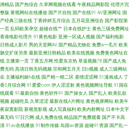
洲精品
国产热综合
久草网视频在线看
午夜精品网影院
伦理片完
伊人大香焦 狠狠草网 91福利爽片 美女逼91 91视频完整版 一区二区伦理剧
整版
黄视网站在线播放
国产片自拍
国产在线91
AV亚洲网址
国
产经典三级在线
丁香婷婷五月综合
五月花亚洲综合
国产影院第
免费男女午男女网址 肏人综合网 午夜在线视频 黑丝美眉呻吟给力 91国产小
一页
乱码欧美孕交
超碰在线艹
日本在线护士
黄色三级免费网址
香港电影伦理片
91黄色电影
亚洲一区成人视频
国产福利电影
视频 美女视频九一86av 91小电影 视频福利91三级国产 女同扣逼 成人福利
日韩成人影片
男的天堂网AV
国产精品尤物在
免费a一毛片
欧美
肠交扩张另类
最新亚洲日韩精品
欧美在线视频
免费黄色网址在
视频网站导航 91H片下载入口大全 精东影音av 91黄小视频 欧美性爱sss AV
线
主播第一页
丁香五月网
性爱东京热
草逼视频78
国产成人免
费无码
高清日韩无码视频
宗和网五月天
日b视频
成人三级网站
自啪 影音先锋中文AV 欧美性交免费网站 福利姬导航 91国精产 午夜男人天堂
在
主播福利姬h在线
国产精一精二区
基情涩涩网
51漫画成人
丁
国产亚洲欧洲高潮 91精品国产 蜜臀av福利在线 91精品在线视频观看视频 涩
香5月综合网
91爱爱com
伊人涩涩射
黄色视频网址导航
91国在
线观看
91最新自拍
黄色软件91
国产操女人
国产乱人
欧美乱欲
涩伦理影院 97资源共享 日韩51页 白嫩精品二区 一级av91日韩 黄色苍库 91
视频
超碰吃瓜
久草涩涩
最新在线A片网址
黄色视屏网站
欧美午
夜寂寞影院
新视觉影视
成人写真福利
欧美内射网址
日本中文字
热视频在线观看 日韩最新AV 成人无码波多 51福利导航 久草五月份 超碰色人
幕无码
97日穴网
成人免费在线
精品国产免费观看
国产不卡高
清
91av在线播放
91制作传媒
岛国av资源
超碰91资源
国产乱一
家 91超碰最新 日韩无码精品久久 91av网址导航大全 萌白酱肏屄视频 www