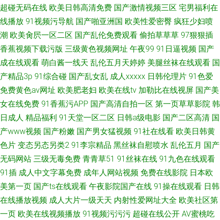
超碰无码在线
欧美日韩高清免费
国产激情视频三区
宅男福利在
线播放
91视频污导航
国产啪亚洲国
欧美性爱密臀
疯狂少妇喷
潮
欧美肏屄一区二区
国产乱伦免费观看
偷拍草草草
97狠狠插
香蕉视频下载污版
三级黄色视频网址
午夜99
91日逼视频
国产
成在线观看
萌白酱一线天
乱伦五月天婷婷
美腿丝袜在线观看
国
产精品3p
91综合碰
国产乱女乱
成人xxxxx
日韩伦理片
91色爱
免费黄色av网址
欧美肥老妇
欧美在线tv
加勒比在线视屏
国产美
女在线免费
91香蕉污APP
国产高清自拍一区
第一页草草影院
韩
日成人
精品福利
91天堂一区二区
日韩a级电影
国产二区高清
国
产www视频
国产粉嫩
国产男女猛视频
91社在线看
欧美日韩黄
色片
变态另态另类2
91李宗精品
黑丝袜自慰喷水
乱伦五月
国产
无码网站
三级无毒免费
青青草51
91丝袜在线
91九色在线观看
91插
成人中文字幕免费
成年人网站视频
免费在线影院
日本欧
美第一页
国产ts在线观看
午夜影院国产在线
91操在线观看
日韩
在线播放视频
成人大片一级天天
内射性爱网址大全
欧美社区第
一页
欧美在线视频播放
91视频污污污
超碰在线公开
AV蜜桃吃