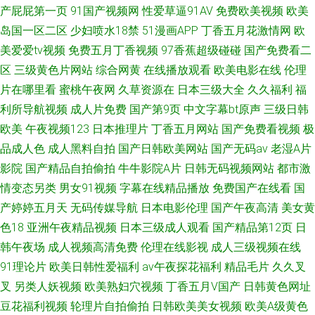
产屁屁第一页
91国产视频网
性爱草逼91AV
免费欧美视频
欧美
岛国一区二区
少妇喷水18禁
51漫画APP
丁香五月花激情网
欧
美爱爱tv视频
免费五月丁香视频
97香蕉超级碰碰
国产免费看二
区
三级黄色片网站
综合网黄
在线播放观看
欧美电影在线
伦理
片在哪里看
蜜桃午夜网
久草资源在
日本三级大全
久久福利
福
利所导航视频
成人片免费
国产第9页
中文字幕bt原声
三级日韩
欧美
午夜视频123
日本推理片
丁香五月网站
国产免费看视频
极
品成人色
成人黑料自拍
国产日韩欧美网站
国产无码av
老湿A片
影院
国产精品自拍偷拍
牛牛影院A片
日韩无码视频网站
都市激
情变态另类
男女91视频
字幕在线精品播放
免费国产在线看
国
产婷婷五月天
无码传媒导航
日本电影伦理
国产午夜高清
美女黄
色18
亚洲午夜精品视频
日本三级成人观看
国产精品第12页
日
韩午夜场
成人视频高清免费
伦理在线影视
成人三级视频在线
91理论片
欧美日韩性爱福利
av午夜探花福利
精品毛片
久久叉
叉
另类人妖视频
欧美熟妇穴视频
丁香五月V国产
日韩黄色网址
豆花福利视频
轮理片自拍偷拍
日韩欧美美女视频
欧美A级黄色