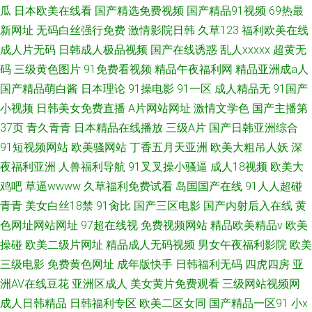
瓜
日本欧美在线看
国产精选免费视频
国产精品91视频
69热最
新网址
无码白丝强行免费
激情影院日韩
久草123
福利欧美在线
成人片无码
日韩成人极品视频
国产在线诱惑
乱人xxxxx
超黄无
码
三级黄色图片
91免费看视频
精品午夜福利网
精品亚洲成a人
国产精品萌白酱
日本理论
91操电影
91一区
成人精品无
91国产
小视频
日韩美女免费直播
A片网站网址
激情文学色
国产主播第
37页
青久青青
日本精品在线播放
三级A片
国产日韩亚洲综合
91短视频网站
欧美骚网站
丁香五月天亚洲
欧美大粗吊人妖
深
夜福利亚洲
人兽福利导航
91叉叉操小骚逼
成人18视频
欧美大
鸡吧
草逼wwww
久草福利免费试看
岛国国产在线
91人人超碰
青青
美女白丝18禁
91肏比
国产三区电影
国产内射后入在线
黄
色网址网站网址
97超在线视
免费视频网站
精品欧美精品v
欧美
操碰
欧美二级片网址
精品成人无码视频
男女午夜福利影院
欧美
三级电影
免费黄色网址
成年版快手
日韩福利无码
四虎四房
亚
洲AV在线豆花
亚洲区成人
美女黄片免费观看
三级网站视频网
成人日韩精品
日韩福利专区
欧美二区女同
国产精品一区91
小x