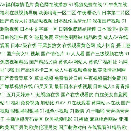
AV福利激情毛片
黄色网在线播放
91视频免费在线
91午夜在线
福利在线视频导航
欧美喷潮一区二区
午夜理论片
日本第二片区
国产免费大片
精品呦视频
日本乱伦高清无码
深夜国产视频
91
刺激视频
日本中文字幕一区
日韩免费精品视频
日本高清v
欧美
日韩伦理午夜
91碰超免费
亚洲色图网站
精品欧美
成人AV在线
观看
日本a级在线
干露脸熟女
在线观看黄色网
成人抖音
爰上碰
91
国产美女91视频
国产情侣片
97人人看
国产三级视频在线
91
免费视频精品
国产精品另类
黄色AV网站人
黄色91福利社
污网
址18禁
国产高清不卡二区
成人午夜视频免费
欧美激情福利网
国产青青青草
91草逼视频
免费看片日韩
午夜视频福利免费
国
产嫩草视频在线
69叉叉叉
最新日本在线视频
日韩成人a
青青操
91
五月天婷婷
91短视频在线
国产在线观看的
白丝美女自慰网
站
91福利免费视频
加勒比91AV
91在线观看
黄网站av在线
国产
视频
狠狠擼狠狠擼
91桃色小视频
91激情
91干啪啪
青青操青青
干
主播诱惑无码专区
欧美视频电影
91播放
麻豆桃色网站
亚洲
欧美国产另类
欧美伦理另类
国产刺激对白
在线观看91精品
欧