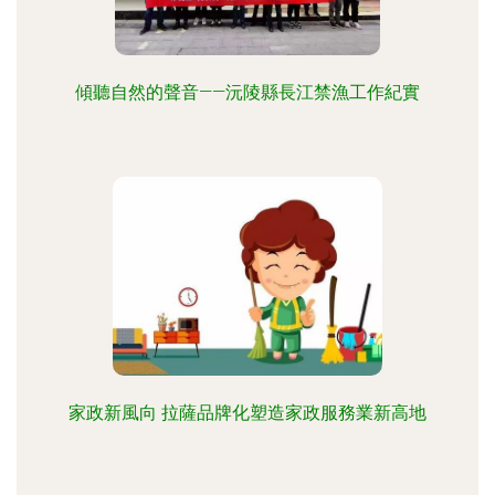
傾聽自然的聲音——沅陵縣長江禁漁工作紀實
家政新風向 拉薩品牌化塑造家政服務業新高地