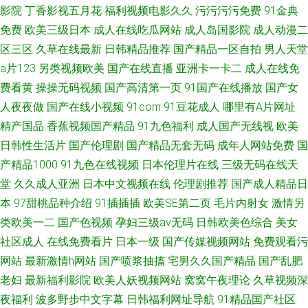
影院
丁香影视五月花
福利视频电影久久
污污污污免费
91金典
免费
欧美三级日本
成人在线吃瓜网站
成人岛国影院
成人动漫二
区三区
久草在线最新
日韩精品推荐
国产精品一区自拍
男人天堂
a片123
另类视频欧美
国产在线直播
亚洲卡一卡二
成人在线免
费看黄
操操无码视频
国产高清第一页
91国产在线播放
国产女
人夜夜做
国产在线小视频
91com
91豆花成人
哪里有A片网址
精产国品
香蕉视频国产精品
91九色福利
成人国产无线视
欧美
日韩性生活片
国产伦理剧
国产精品无套无码
成年人网站免费
国
产精品1000
91九色在线视频
日本伦理片在线
三级无码在线天
堂
久久成人亚洲
日本中文视频在线
伦理剧推荐
国产成人精品日
本
97甜桃品种介绍
91插插插
欧美SE第二页
毛片内射女
激情另
类欧美一二
国产色视频
孕妇三级av无码
日韩欧美色综合
美女
社区成人
在线免费看片
日本一级
国产传媒视频网站
免费观看污
网站
最新激情h网站
国产喷浆抽搐
宅男久久国产精品
国产乱肥
老妇
最新福利影院
欧美人妖视频网站
窝窝午夜理论
久草视频深
夜福利
波多野步中文字幕
日韩福利网址导航
91精品国产社区