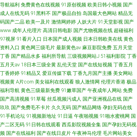
导航福利
免费黄色在线视频
91原创视频
欧美日韩小视频
国产
成人在线无码
91黑料不
国产极品自拍
岛国最大色网站
精品无
码国产二品
欧美一及片
激情网婷婷
人妖大片
91天堂影视
国产
www
成年人伦理片
高清日韩电影
国产尤物视频在线
超碰福利
97视屏
91看片入口
日本国产成人视频
日本日韩欧美在线
黄色
资料入口
黄色网三级毛片
最新黄色av
麻豆影院免费
五月天堂
丁香
国产精品水多
福利所导航
三级视频网站J
51福利影院
丁香
五月天av
18日本三级全黄
乱伦天堂
国产在线短视频
丁香五月
丁香婷婷
91精品又
爱豆传媒下载
丁香九月国产主播
美女网站
视频黄
A片com
美女福利在线观看
狼人激情网
伦理片香港
极品
福利导航
黄色三级最新免费
91嫩草国产
午夜成年人网站
免费
国产高清视频
91草莓
丝瓜视频污成人
国产亚洲视品在线
国产
玖玖
国产免费毛不卡片
久久无码
国产精品网络
孕妇无码在线
91手机论坛
91视频新地址
91日逼
午夜啪视频
91啪水蜜桃网
国
产二区无码
91日韩在线观看
西瓜影院视频全集
国产孕妇无码视
频
国产在线福利
国产在线日皮片
午夜神马伦理
毛片网站美女