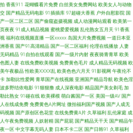
拍
香蕉911
花蝴蝶看片免费
白丝美女免费网站
欧美女人与动物
品产品日精品产品 亚洲欧美啪啪免费视频 草草福利社 欧美色色欧美sss 91
交
国产精品无码电影
91插插库
97超碰大香蕉
户外自慰影院
国
产一区二区二区
国产偷窥盗摄视频
成人动漫网站观看
欧美第一
久久比比资源色 福利社蜜桃 日韩在线色图观看 1024手机国产视频 久久社区
页夜夜
91成人精品视频
蜜桃爱爱视频
乱伦熟女五月天
91香蕉
视
福利在线视频直播
一区xxxxx
岛国大片免费视频
一道日本亚
午夜AV婷婷 91网站在线观看呢 毛片网站麻豆一二三区 91蜜桃臀在线 国产欧
洲香蕉
国产91高清精品
国产一区二区福利
伦理在线播放
人妻
美日韩性愛久久 亚洲肉肉网 av极品女神在线观看 性爱麻豆 97热热热热色 蜜
无码精品
91自拍在线观看
国产一级片内射
夜夜骑青青草
欧美
色图人妻
在线免费欧美视频
免费黄色毛片
成人精品无码视频
欧
芽极品视觉盛宴 91肏碰 成人亚洲性夜 午夜福利视频国产一区 91在钱视频 欧
美午夜极品
性欧美ⅩⅩⅩⅩ乱
欧美色色六月天
91影视网
午夜伦不
卡
加勒比性爱网
青草国产在线视频
亚洲国产精品导航
欧美色淫
美123视频 亚洲成aV人电影在线 91情侣在线 国产精品自拍97在线 婷婷激情
波多野结依电影
91狠狠撸
成人深夜电影
精品国产美女剃毛
加
勒比熟女
91碰在线
欧美裸模
萌白酱国产一区
美国一级AV
国产
小说 91在线观看免费高清 欧美精品H片 91电影院女人的天堂 黄色直播91 自
人在线成免费
免费黄色A片网址
微拍福利国产视频
国产人成无
码视频
国产原创区色花堂
在线免费黄A片
久草福利
乱伦家庭
成
拍第一页 国产aa网站 日日视频人妻66人要 91色情主站 国产九九热视频 在线
人午夜免费视频
人妖射精
国产屁屁
国产精品天干天
国产精品午
观看污 爱豆传媒免费播放 人妻51 91免费网 九一影院天美传媒 91pron资源
夜一区
中文字幕无码人妻
日本不卡二区
国产日韩91
久草福利