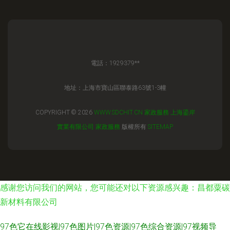
電話：1929379**
地址：上海市寶山區聯泰路63號1-3幢
COPYRIGHT © 2026
WWW.SDCHIT.CN
家政服務
上海鎏岸
實業有限公司
家政服務
版權所有
SITEMAP
感谢您访问我们的网站，您可能还对以下资源感兴趣：昌都粟碳
新材料有限公司
97色它在线影视|97色图片|97色资源|97色综合资源|97视频导