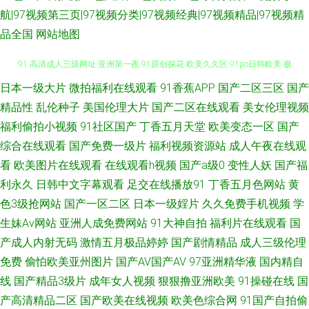
航|97视频第三页|97视频分类|97视频经典|97视频精品|97视频精
品全国
网站地图
日本一级大片
微拍福利在线观看
91香蕉APP
国产二区三区
国产
A一级日本免费网 日韩肏屄精品视频 国产午夜经典91福利 影音先锋电影日韩
精品性
乱伦种子
美国伦理大片
国产二区在线观看
美女伦理视频
91 高清成人三级网址 亚洲第一夜 91原创探花 欧美久久区 91po日韩欧美 极
福利偷拍小视频
91社区国产
丁香五月天堂
欧美变态一区
国产
综合在线观看
国产免费一级片
福利视频资源站
成人午夜在线观
限扩肛另类残忍 伊人网91 黄色免费国产三级 五月婷婷欧美色日韩 肏屄视频
看
欧美图片在线观看
在线观看h视频
国产a级0
变性人妖
国产福
利永久
日韩中文字幕观看
足交在线播放91
丁香五月色网站
黄
在线看 色9精品 97色永久 三级视频 91在线丝袜视频 欧美日韩三级网址 91狠
色3级抢网站
国产一区二区
日本一级婬片
久久免费手机视频
学
生妹Av网站
亚洲人成免费网站
91大神自拍
福利片在线观看
国
狠综合链 91久久香蕉超碰 久久超碰在线公开 在线免费av福利资源 大香蕉伊
产成人内射无码
激情五月极品婷婷
国产剧情精品
成人三级伦理
免费
偷怕欧美亚州图片
国产AV国产AV
97亚洲精华液
国内精自
人AV在线 欧洲无码视频123 91深夜熟妇视频 久草视频福利资源 1024黄色电
线
国产精品3级片
成年女人视频
狠狠撸亚洲欧美
91操碰在线
国
影 福利姬网站AV 五月天色日韩 99热热草 欧韩色图小说 91狠操白嫩美女 精
产高清精品二区
国产欧美在线视频
欧美色综合网
91国产自拍偷