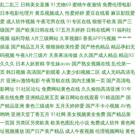
乱二乱三
日韩美女直播
91尤物69
蜜桃午夜激情
免费伦理电影
日本电影伦理片
黄瓜视频成人
性爱婷婷
爱豆在线看
麻豆影院爱
成人小视频 91av天堂影院 欧美日韩第一色
爱
成人软件视频
午夜宅男在线
91专区在线
狠狠干欧美
国产三
级国产
国产欧美日韩在线
97五月天婷婷
日韩在线网
91福利社
视频
福利导航
A片三级网站
久草视频8
香蕉APP污视频
艹艹艹
插逼
国产精品五月天
狠狠操欧美性爱
国产绝色精品
精品孕妇无
码视频
午夜A片三级片
天美果冻传媒
久久国产成人精品
精品93
久久久
日本人妖射精
学生妹avav
国产熟女视频在线
乱伦第一
页
韩日视频
高清国产剧观看
人妻少妇视频二区
成人无码高清毛
片
亚洲av激情电影
午夜导航在线
国内主播第一页
国产高清电
影网址
91社区论坛
免费网站黄色在线
久久偷拍高清亚洲
91午
夜在线免费
亚洲精品第五页
麻豆网站在线观看
91精选国产
国
产精品亚洲
黄色三级成年
五月天婷婷爱
国产不卡小视频
AV色
哟哟
亚洲天堂丁香五月
91社网
美女视频黄全免费
国产精品第
一页国
另类区另类欧美
欧美色图乱伦小说
免费成人软件
黄色网
址视频播放
国产日产美产精品
成人午夜视频
伦理视频网站
黄色