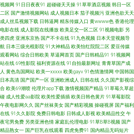
视频网
91日日夜夜91
超碰碰天天操
91草草酒店视频
韩日一区
國產AV天美傳媒 亚洲色图第一页 草莓视频免费在线观看 四虎东方成人社区
二区
国产激情视频网站
成人视频日本
茄子视频污
亚洲色欲天天
成人丝瓜视频下载
日韩逼网
精东传媒入口
黄wwww色
香港伦理
影库 av黄色片网址大全 欧美黑人性爱o 91视频第一页 内射视频网 91福利院
电影在线
成人影院在线播放
欧美足交一区二区
91视频电影
另
类四虎
亚洲东京热
国产不卡在线
91九色视频
日本天堂视频导
国产日韩亚洲另类 四虎综合色网 91性交黄色电影 欧美另类不卡 日韓手机在
航
日本三级光棍影院
91大神精品
欧美怡红院院二区
爱豆传媒
观看网站
综合日韩欧美
草逼网首页
国产日韩精品91
91视频网
线观看 黑丝美女91在线观看 91蜜桃视屏 久久性精品 69热伊人青青 岛国三
站在线
69性影院
福利资源在线
91自拍最新网址
青青草国产成
级网站在线播放 视频列表国产传媒 www喷水 日韩成人网 成人网久久 日韩激
人
黄色岛国网站
欧美一xxxxx
欧美gayv
91色情激情网
中国韩国
日本高清
国产国产一区
亚洲欧洲成人
日韩在线
久久国产影视综
情 91秦先生在线在线 欧美日韩sss 91视频免费入口 老司机福利社在线下载
合
欧美69潮喷
伦理片app下载
激情视频国产精品
91草莓久草超
碰
成人性爱aa影院
欧美性爱插插
欧美日韩色黄片
91草莓影院
91免费网址n 四虎性爱网站 91香蕉碰 男人天堂色99 91黄色导航 欧美影院婷
午夜电影网久久
国产丝袜美女
国产精彩视频
操碰视屏
国产福利
在线
91久久影院
免费日韩电影
日韩成人影视
欧美精品性交
午
婷视频 91双飞在线 老湿影院激情影院 综合网艹 福利影院 色老六综合 www
夜宅男免费
另类亚洲色情
家庭乱伦理电影
91草B草B视频
国产
射射网com 欧美亚成人网 不卡视频一下 日韩AV一 阿v视频网站 日韩性网 91
精品熟女一
国产巨乳在线观看
四虎免费91
国内精品无码短片