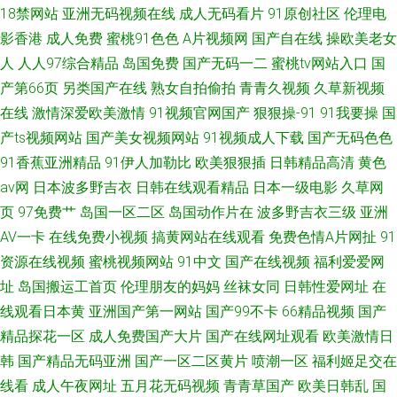
18禁网站
亚洲无码视频在线
成人无码看片
91原创社区
伦理电
影香港
成人免费
蜜桃91色色
A片视频网
国产自在线
操欧美老女
人
人人97综合精品
岛国免费
国产无码一二
蜜桃tv网站入口
国
产第66页
另类国产在线
熟女自拍偷拍
青青久视频
久草新视频
在线
激情深爱欧美激情
91视频官网国产
狠狠操-91
91我要操
国
产ts视频网站
国产美女视频网站
91视频成人下载
国产无码色色
91香蕉亚洲精品
91伊人加勒比
欧美狠狠插
日韩精品高清
黄色
av网
日本波多野吉衣
日韩在线观看精品
日本一级电影
久草网
页
97免费艹
岛国一区二区
岛国动作片在
波多野吉衣三级
亚洲
AV一卡
在线免费小视频
搞黄网站在线观看
免费色情A片网扯
91
资源在线视频
蜜桃视频网站
91中文
国产在线视频
福利爱爱网
址
岛国搬运工首页
伦理朋友的妈妈
丝袜女同
日韩性爱网址
在
线观看日本黄
亚洲国产第一网站
国产99不卡
66精品视频
国产
精品探花一区
成人免费国产大片
国产在线网址观看
欧美激情日
韩
国产精品无码亚洲
国产一区二区黄片
喷潮一区
福利姬足交在
线看
成人午夜网址
五月花无码视频
青青草国产
欧美日韩乱
国